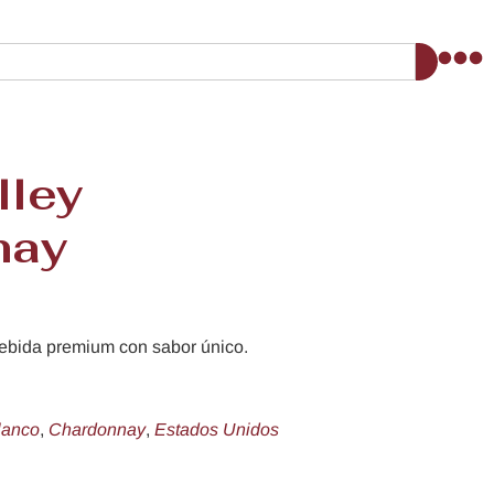
lley
nay
ebida premium con sabor único.
lanco
,
Chardonnay
,
Estados Unidos