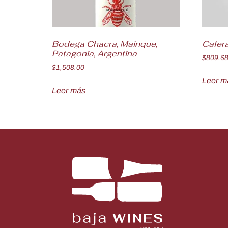
Bodega Chacra, Mainque,
Caler
Patagonia, Argentina
$
809.6
$
1,508.00
Leer m
Leer más