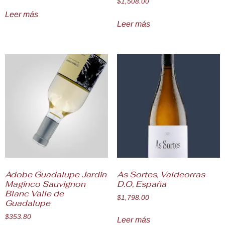
$
1,508.00
Leer más
Leer más
Adobe Guadalupe Jardin
As Sortes, Valdeorras
Maginco Sauvignon
D.O, España
Blanc Valle de
$
1,798.00
Guadalupe
$
353.80
Leer más