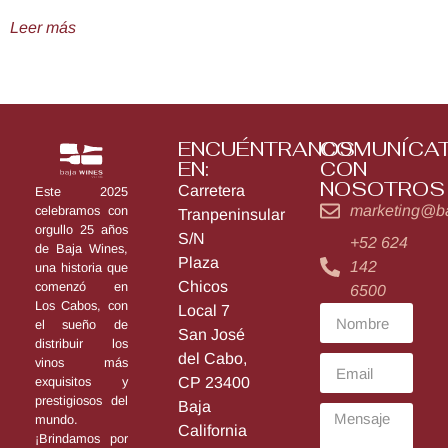
Leer más
ENCUÉNTRANOS
COMUNÍCA
EN:
CON
NOSOTROS
Carretera
Este 2025
marketing@b
celebramos con
Tranpeninsular
orgullo 25 años
S/N
+52 624
de Baja Wines,
Plaza
142
una historia que
Chicos
comenzó en
6500
Los Cabos, con
Local 7
el sueño de
San José
distribuir los
del Cabo,
vinos más
exquisitos y
CP 23400
prestigiosos del
Baja
mundo.
California
¡Brindamos por