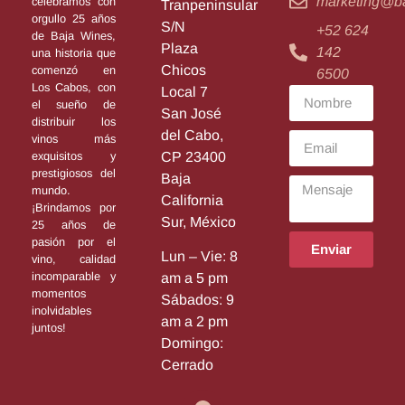
marketing@b
celebramos con
Tranpeninsular
orgullo 25 años
S/N
+52 624
de Baja Wines,
Plaza
142
una historia que
Chicos
comenzó en
6500
Los Cabos, con
Local 7
el sueño de
San José
distribuir los
del Cabo,
vinos más
exquisitos y
CP 23400
prestigiosos del
Baja
mundo.
California
¡Brindamos por
Sur, México
25 años de
pasión por el
Enviar
Lun – Vie: 8
vino, calidad
incomparable y
am a 5 pm
momentos
Sábados: 9
inolvidables
am a 2 pm
juntos!
Domingo:
Cerrado