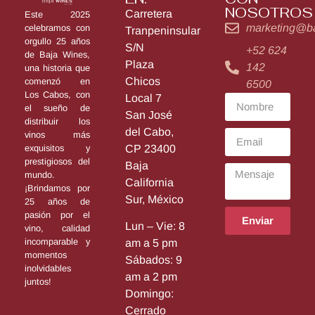
NOSOTROS
Carretera
Este 2025
marketing@b
celebramos con
Tranpeninsular
orgullo 25 años
S/N
+52 624
de Baja Wines,
Plaza
142
una historia que
Chicos
comenzó en
6500
Los Cabos, con
Local 7
el sueño de
San José
distribuir los
del Cabo,
vinos más
exquisitos y
CP 23400
prestigiosos del
Baja
mundo.
California
¡Brindamos por
Sur, México
25 años de
pasión por el
Enviar
Lun – Vie: 8
vino, calidad
incomparable y
am a 5 pm
momentos
Sábados: 9
inolvidables
am a 2 pm
juntos!
Domingo:
Cerrado