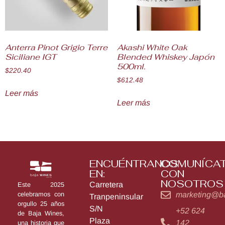
Anterra Pinot Grigio Terre
Akashi White Oak
Siciliane IGT
Blended Whiskey Japón
500ml.
$
220.40
$
612.48
Leer más
Leer más
ENCUÉNTRANOS
COMUNÍCA
EN:
CON
NOSOTROS
Carretera
Este 2025
marketing@b
celebramos con
Tranpeninsular
orgullo 25 años
S/N
+52 624
de Baja Wines,
Plaza
142
una historia que