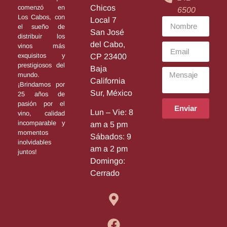
Chicos
comenzó en
6500
Los Cabos, con
Local 7
el sueño de
San José
distribuir los
del Cabo,
vinos más
exquisitos y
CP 23400
prestigiosos del
Baja
mundo.
California
¡Brindamos por
Sur, México
25 años de
pasión por el
Enviar
Lun – Vie: 8
vino, calidad
incomparable y
am a 5 pm
momentos
Sábados: 9
inolvidables
am a 2 pm
juntos!
Domingo:
Cerrado