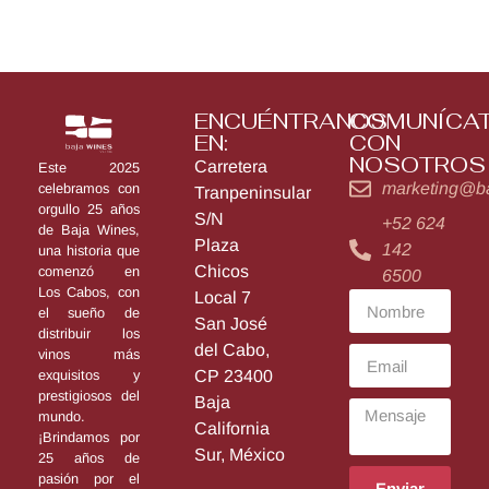
ENCUÉNTRANOS
COMUNÍCA
EN:
CON
NOSOTROS
Carretera
Este 2025
marketing@b
celebramos con
Tranpeninsular
orgullo 25 años
S/N
+52 624
de Baja Wines,
Plaza
142
una historia que
Chicos
comenzó en
6500
Los Cabos, con
Local 7
el sueño de
San José
distribuir los
del Cabo,
vinos más
exquisitos y
CP 23400
prestigiosos del
Baja
mundo.
California
¡Brindamos por
Sur, México
25 años de
pasión por el
Enviar