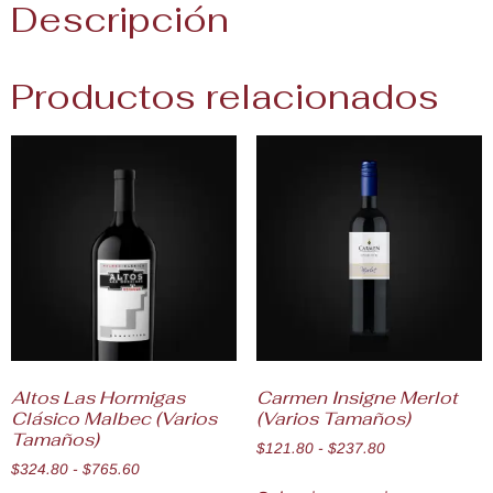
Descripción
Productos relacionados
Altos Las Hormigas
Carmen Insigne Merlot
Clásico Malbec (Varios
(Varios Tamaños)
Tamaños)
$
121.80
-
$
237.80
$
324.80
-
$
765.60