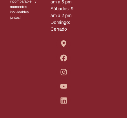
incomparable y
am a 5 pm
momentos
Sábados: 9
inolvidables
am a 2 pm
juntos!
Domingo:
Cerrado