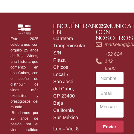
ENCUÉNTRANOS
COMUNÍCA
EN:
CON
NOSOTROS
Carretera
Este 2025
marketing@b
celebramos con
Tranpeninsular
orgullo 25 años
S/N
+52 624
de Baja Wines,
Plaza
142
una historia que
Chicos
comenzó en
6500
Los Cabos, con
Local 7
el sueño de
San José
distribuir los
del Cabo,
vinos más
exquisitos y
CP 23400
prestigiosos del
Baja
mundo.
California
¡Brindamos por
Sur, México
25 años de
pasión por el
Enviar
Lun – Vie: 8
vino, calidad