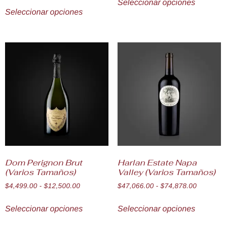
Seleccionar opciones
Seleccionar opciones
Dom Perignon Brut
Harlan Estate Napa
(Varios Tamaños)
Valley (Varios Tamaños)
$
4,499.00
-
$
12,500.00
$
47,066.00
-
$
74,878.00
Seleccionar opciones
Seleccionar opciones