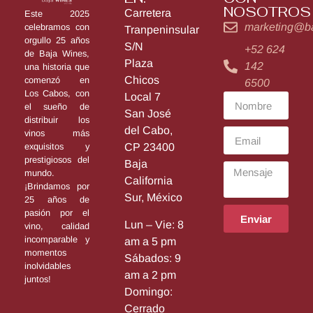
NOSOTROS
Carretera
Este 2025
marketing@b
celebramos con
Tranpeninsular
orgullo 25 años
S/N
+52 624
de Baja Wines,
Plaza
142
una historia que
Chicos
comenzó en
6500
Los Cabos, con
Local 7
el sueño de
San José
distribuir los
del Cabo,
vinos más
exquisitos y
CP 23400
prestigiosos del
Baja
mundo.
California
¡Brindamos por
Sur, México
25 años de
pasión por el
Enviar
Lun – Vie: 8
vino, calidad
incomparable y
am a 5 pm
momentos
Sábados: 9
inolvidables
am a 2 pm
juntos!
Domingo:
Cerrado