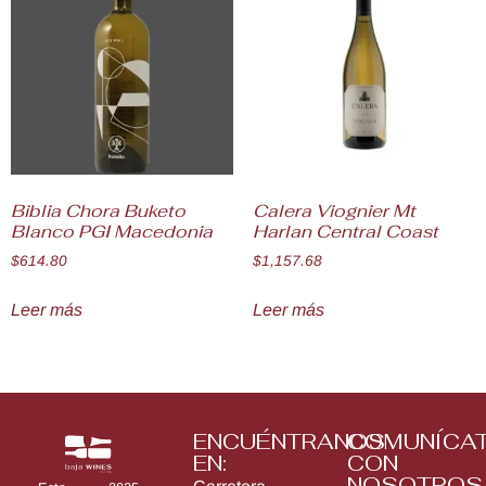
Biblia Chora Buketo
Calera Viognier Mt
Blanco PGI Macedonia
Harlan Central Coast
$
614.80
$
1,157.68
Leer más
Leer más
ENCUÉNTRANOS
COMUNÍCA
EN:
CON
NOSOTROS