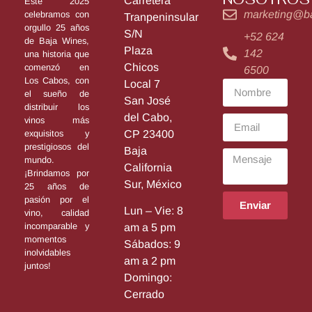
Carretera
Este 2025
marketing@b
celebramos con
Tranpeninsular
orgullo 25 años
S/N
+52 624
de Baja Wines,
Plaza
142
una historia que
Chicos
comenzó en
6500
Los Cabos, con
Local 7
el sueño de
San José
distribuir los
del Cabo,
vinos más
exquisitos y
CP 23400
prestigiosos del
Baja
mundo.
California
¡Brindamos por
Sur, México
25 años de
pasión por el
Enviar
Lun – Vie: 8
vino, calidad
incomparable y
am a 5 pm
momentos
Sábados: 9
inolvidables
am a 2 pm
juntos!
Domingo:
Cerrado