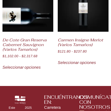
De Cote Gran Reserva
Carmen Insigne Merlot
Cabernet Sauvignon
(Varios Tamaños)
(Varios Tamaños)
$
121.80
-
$
237.80
$
1,102.00
-
$
2,317.68
Seleccionar opciones
Seleccionar opciones
ENCUÉNTRANOS
COMUNÍCA
EN:
CON
NOSOTROS
Carretera
Este 2025