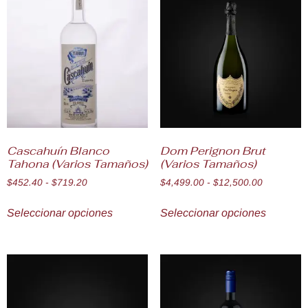
Cascahuín Blanco
Dom Perignon Brut
Tahona (Varios Tamaños)
(Varios Tamaños)
$
452.40
-
$
719.20
$
4,499.00
-
$
12,500.00
Seleccionar opciones
Seleccionar opciones