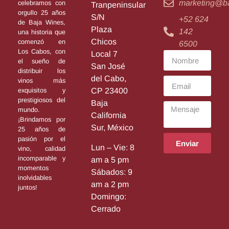
marketing@b
celebramos con
Tranpeninsular
orgullo 25 años
S/N
+52 624
de Baja Wines,
Plaza
142
una historia que
Chicos
comenzó en
6500
Los Cabos, con
Local 7
el sueño de
San José
distribuir los
del Cabo,
vinos más
exquisitos y
CP 23400
prestigiosos del
Baja
mundo.
California
¡Brindamos por
Sur, México
25 años de
pasión por el
Enviar
Lun – Vie: 8
vino, calidad
incomparable y
am a 5 pm
momentos
Sábados: 9
inolvidables
am a 2 pm
juntos!
Domingo:
Cerrado