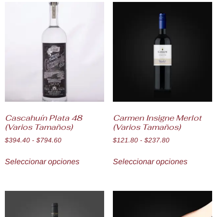
Cascahuín Plata 48
Carmen Insigne Merlot
(Varios Tamaños)
(Varios Tamaños)
$
394.40
-
$
794.60
$
121.80
-
$
237.80
Seleccionar opciones
Seleccionar opciones