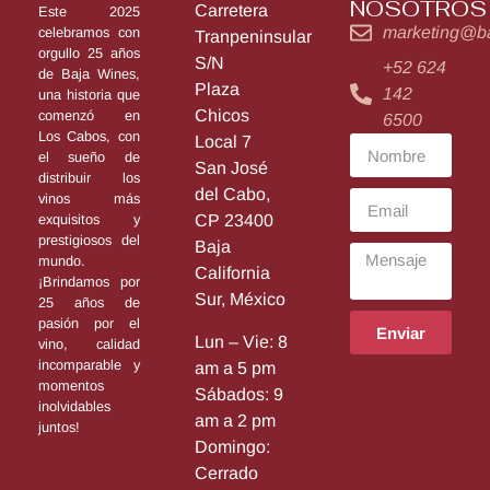
NOSOTROS
Carretera
Este 2025
marketing@b
celebramos con
Tranpeninsular
orgullo 25 años
S/N
+52 624
de Baja Wines,
Plaza
142
una historia que
Chicos
comenzó en
6500
Los Cabos, con
Local 7
el sueño de
San José
distribuir los
del Cabo,
vinos más
exquisitos y
CP 23400
prestigiosos del
Baja
mundo.
California
¡Brindamos por
Sur, México
25 años de
pasión por el
Enviar
Lun – Vie: 8
vino, calidad
incomparable y
am a 5 pm
momentos
Sábados: 9
inolvidables
am a 2 pm
juntos!
Domingo:
Cerrado