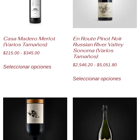
Casa Madero Merlot
En Route Pinot Noir
(Varios Tamaños)
Russian River Valley
Sonoma (Varios
$
215.00
-
$
345.00
Tamaños)
$
2,546.20
-
$
5,051.80
Seleccionar opciones
Seleccionar opciones