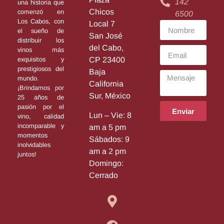
142
una historia que
Chicos
comenzó en
6500
Los Cabos, con
Local 7
el sueño de
San José
distribuir los
del Cabo,
vinos más
exquisitos y
CP 23400
prestigiosos del
Baja
mundo.
California
¡Brindamos por
Sur, México
25 años de
pasión por el
Enviar
Lun – Vie: 8
vino, calidad
incomparable y
am a 5 pm
momentos
Sábados: 9
inolvidables
am a 2 pm
juntos!
Domingo:
Cerrado