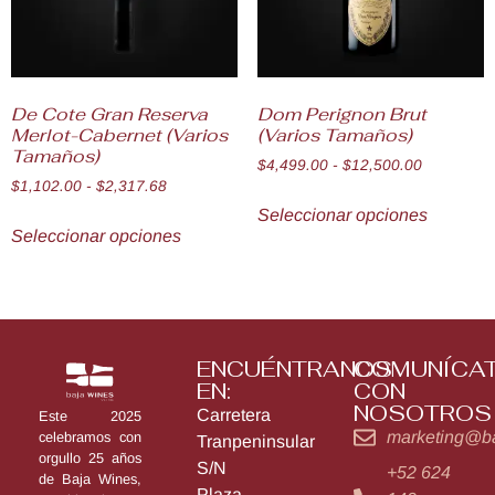
De Cote Gran Reserva
Dom Perignon Brut
Merlot-Cabernet (Varios
(Varios Tamaños)
Tamaños)
$
4,499.00
-
$
12,500.00
$
1,102.00
-
$
2,317.68
Seleccionar opciones
Seleccionar opciones
ENCUÉNTRANOS
COMUNÍCA
EN:
CON
NOSOTROS
Carretera
Este 2025
marketing@b
celebramos con
Tranpeninsular
orgullo 25 años
S/N
+52 624
de Baja Wines,
Plaza