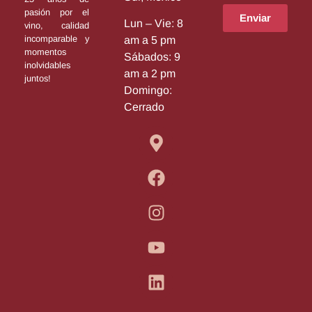
pasión por el
Enviar
Lun – Vie: 8
vino, calidad
incomparable y
am a 5 pm
momentos
Sábados: 9
inolvidables
am a 2 pm
juntos!
Domingo:
Cerrado