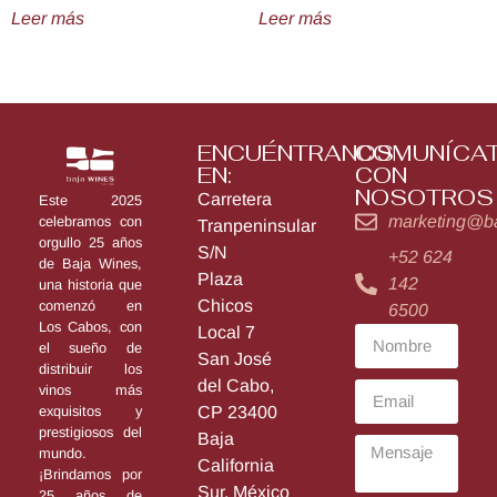
Leer más
Leer más
ENCUÉNTRANOS
COMUNÍCA
EN:
CON
NOSOTROS
Carretera
Este 2025
marketing@b
celebramos con
Tranpeninsular
orgullo 25 años
S/N
+52 624
de Baja Wines,
Plaza
142
una historia que
Chicos
comenzó en
6500
Los Cabos, con
Local 7
el sueño de
San José
distribuir los
del Cabo,
vinos más
exquisitos y
CP 23400
prestigiosos del
Baja
mundo.
California
¡Brindamos por
Sur, México
25 años de