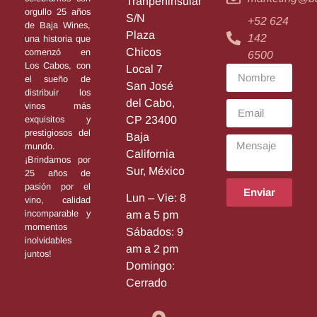
Tranpeninsular
orgullo 25 años
S/N
+52 624
de Baja Wines,
Plaza
142
una historia que
Chicos
comenzó en
6500
Los Cabos, con
Local 7
el sueño de
San José
distribuir los
del Cabo,
vinos más
exquisitos y
CP 23400
prestigiosos del
Baja
mundo.
California
¡Brindamos por
Sur, México
25 años de
pasión por el
Enviar
Lun – Vie: 8
vino, calidad
incomparable y
am a 5 pm
momentos
Sábados: 9
inolvidables
am a 2 pm
juntos!
Domingo:
Cerrado