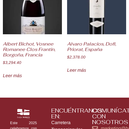
Albert Bichot, Vosnee
Alvaro Palacios, Dofi,
Romanee Clos Frantin,
Priorat, España
Borgoña, Francia
$
2,378.00
$
3,294.40
Leer más
Leer más
ENCUÉNTRANOS
COMUNÍCA
EN:
CON
NOSOTROS
Carretera
Este 2025
marketing@b
celebramos con