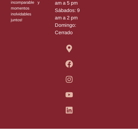
incomparable y
am a 5 pm
momentos
Sábados: 9
inolvidables
am a 2 pm
juntos!
Domingo:
Cerrado