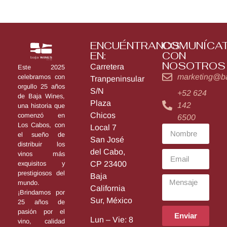
ENCUÉNTRANOS
COMUNÍCA
EN:
CON
NOSOTROS
Carretera
Este 2025
marketing@b
celebramos con
Tranpeninsular
orgullo 25 años
S/N
+52 624
de Baja Wines,
Plaza
142
una historia que
Chicos
comenzó en
6500
Los Cabos, con
Local 7
el sueño de
San José
distribuir los
del Cabo,
vinos más
exquisitos y
CP 23400
prestigiosos del
Baja
mundo.
California
¡Brindamos por
Sur, México
25 años de
pasión por el
Enviar
Lun – Vie: 8
vino, calidad