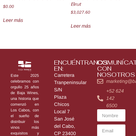
Brut
$
0.00
$
3,027.60
Leer más
Leer más
ENCUÉNTRANOS
COMUNÍCA
EN:
CON
NOSOTROS
Carretera
Este 2025
marketing@b
celebramos con
Tranpeninsular
orgullo 25 años
S/N
+52 624
de Baja Wines,
Plaza
142
una historia que
Chicos
comenzó en
6500
Los Cabos, con
Local 7
el sueño de
San José
distribuir los
del Cabo,
vinos más
exquisitos y
CP 23400