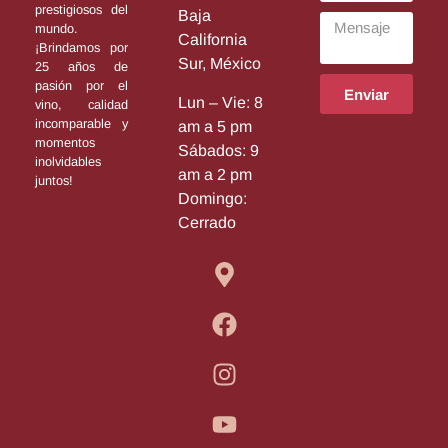
prestigiosos del
Baja
mundo.
California
¡Brindamos por
Sur, México
25 años de
pasión por el
Enviar
Lun – Vie: 8
vino, calidad
incomparable y
am a 5 pm
momentos
Sábados: 9
inolvidables
am a 2 pm
juntos!
Domingo:
Cerrado