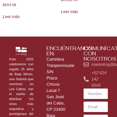
$
693.68
Leer más
Leer más
ENCUÉNTRANOS
COMUNÍCA
EN:
CON
NOSOTROS
Carretera
Este 2025
marketing@b
celebramos con
Tranpeninsular
orgullo 25 años
S/N
+52 624
de Baja Wines,
Plaza
142
una historia que
Chicos
comenzó en
6500
Los Cabos, con
Local 7
el sueño de
San José
distribuir los
del Cabo,
vinos más
exquisitos y
CP 23400
prestigiosos del
Baja