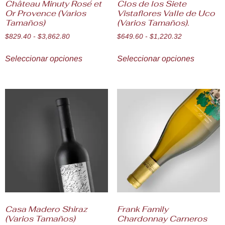
Château Minuty Rosé et
Clos de los Siete
Or Provence (Varios
Vistaflores Valle de Uco
Tamaños)
(Varios Tamaños).
$
829.40
-
$
3,862.80
$
649.60
-
$
1,220.32
Seleccionar opciones
Seleccionar opciones
Casa Madero Shiraz
Frank Family
(Varios Tamaños)
Chardonnay Carneros