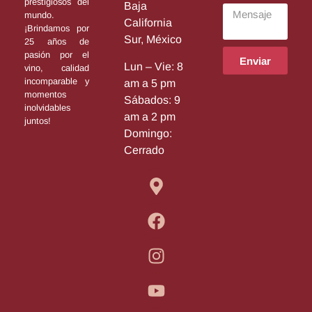
prestigiosos del
Baja
mundo.
California
¡Brindamos por
Sur, México
25 años de
pasión por el
Enviar
Lun – Vie: 8
vino, calidad
incomparable y
am a 5 pm
momentos
Sábados: 9
inolvidables
am a 2 pm
juntos!
Domingo:
Cerrado