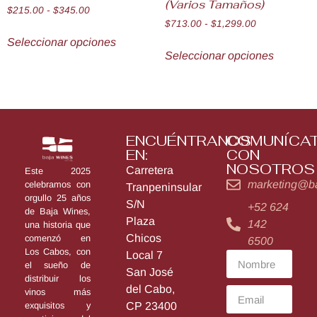
(Varios Tamaños)
$
215.00
-
$
345.00
$
713.00
-
$
1,299.00
Seleccionar opciones
Seleccionar opciones
ENCUÉNTRANOS
COMUNÍCA
EN:
CON
NOSOTROS
Carretera
Este 2025
marketing@b
celebramos con
Tranpeninsular
orgullo 25 años
S/N
+52 624
de Baja Wines,
Plaza
142
una historia que
Chicos
comenzó en
6500
Los Cabos, con
Local 7
el sueño de
San José
distribuir los
del Cabo,
vinos más
exquisitos y
CP 23400