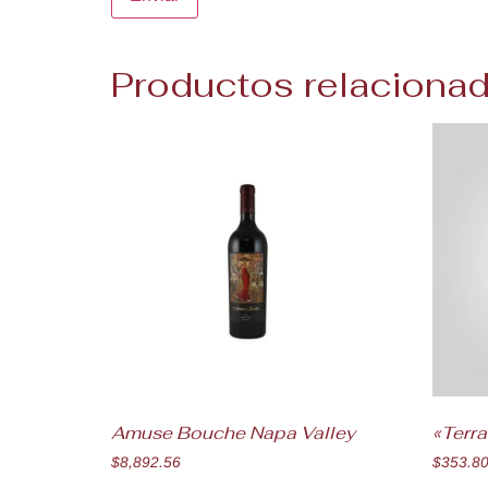
Productos relaciona
Amuse Bouche Napa Valley
«Terr
$
8,892.56
$
353.8