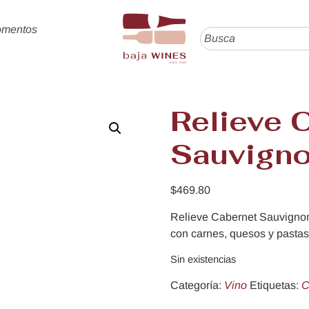
omentos
Relieve 
Sauvign
$
469.80
Relieve Cabernet Sauvignon:
con carnes, quesos y pastas
Sin existencias
Categoría:
Vino
Etiquetas:
C