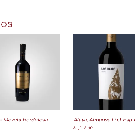
dos
a» Mezcla Bordelesa
Alaya, Almansa D.O, Esp
0
$
1,218.00