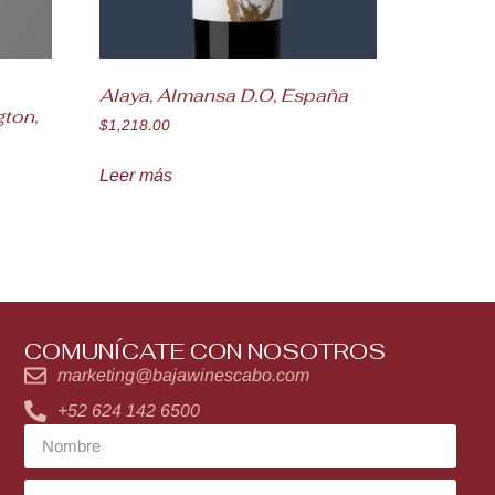
Alaya, Almansa D.O, España
gton,
$
1,218.00
Leer más
COMUNÍCATE CON NOSOTROS
marketing@bajawinescabo.com
+52 624 142 6500