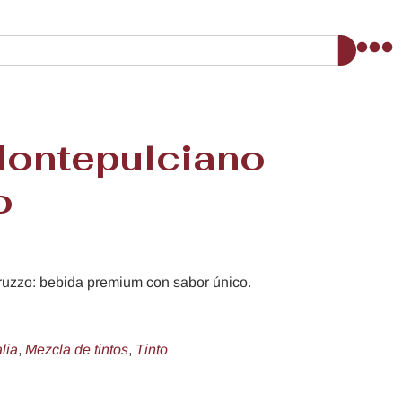
ontepulciano
o
uzzo: bebida premium con sabor único.
alia
,
Mezcla de tintos
,
Tinto