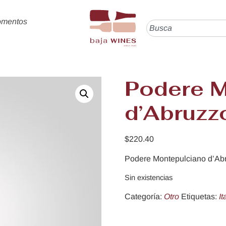
omentos
Podere M
d’Abruzz
$
220.40
Podere Montepulciano d’Abr
Sin existencias
Categoría:
Otro
Etiquetas:
It