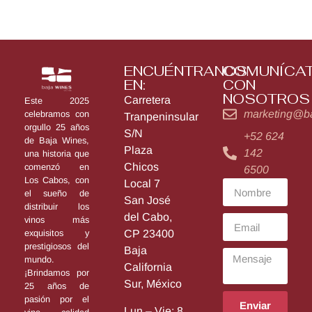
ENCUÉNTRANOS
COMUNÍCA
EN:
CON
NOSOTROS
Carretera
Este 2025
marketing@b
celebramos con
Tranpeninsular
orgullo 25 años
S/N
+52 624
de Baja Wines,
Plaza
142
una historia que
Chicos
comenzó en
6500
Los Cabos, con
Local 7
el sueño de
San José
distribuir los
del Cabo,
vinos más
exquisitos y
CP 23400
prestigiosos del
Baja
mundo.
California
¡Brindamos por
Sur, México
25 años de
pasión por el
Enviar
Lun – Vie: 8