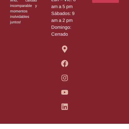
vino, calidad
incomparable y
am a 5 pm
momentos
Sábados: 9
inolvidables
am a 2 pm
juntos!
Domingo:
Cerrado