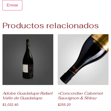
Productos relacionados
Adobe Guadalupe Rafael
«Concordia» Cabernet
Valle de Guadalupe
Sauvignon & Shiraz
$
1,032.40
$
255.20