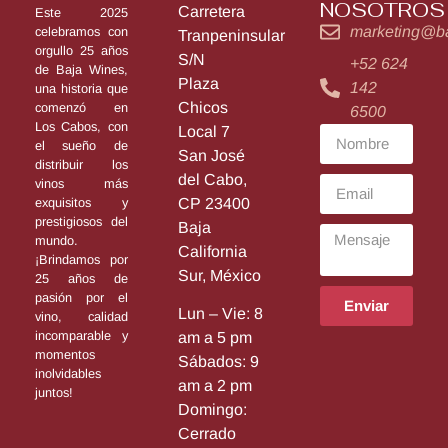
NOSOTROS
Carretera
Este 2025
marketing@b
celebramos con
Tranpeninsular
orgullo 25 años
S/N
+52 624
de Baja Wines,
Plaza
142
una historia que
Chicos
comenzó en
6500
Los Cabos, con
Local 7
el sueño de
San José
distribuir los
del Cabo,
vinos más
exquisitos y
CP 23400
prestigiosos del
Baja
mundo.
California
¡Brindamos por
Sur, México
25 años de
pasión por el
Enviar
Lun – Vie: 8
vino, calidad
incomparable y
am a 5 pm
momentos
Sábados: 9
inolvidables
am a 2 pm
juntos!
Domingo:
Cerrado