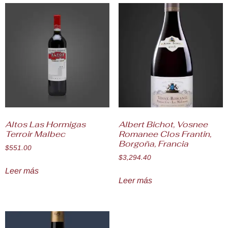
Altos Las Hormigas
Albert Bichot, Vosnee
Terroir Malbec
Romanee Clos Frantin,
Borgoña, Francia
$
551.00
$
3,294.40
Leer más
Leer más