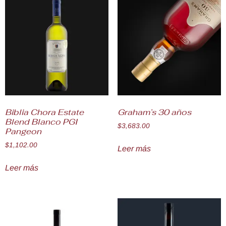
Biblia Chora Estate
Graham’s 30 años
Blend Blanco PGI
$
3,683.00
Pangeon
$
1,102.00
Leer más
Leer más