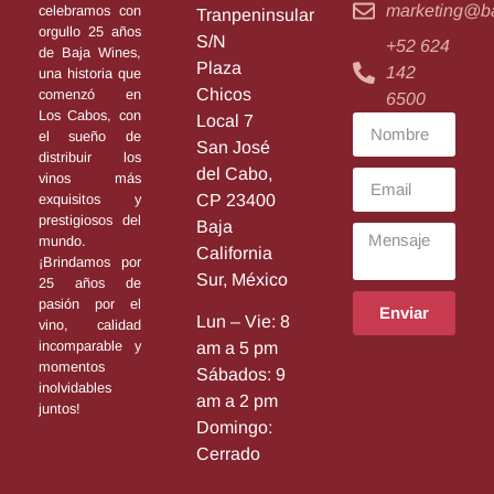
marketing@b
celebramos con
Tranpeninsular
orgullo 25 años
S/N
+52 624
de Baja Wines,
Plaza
142
una historia que
Chicos
comenzó en
6500
Los Cabos, con
Local 7
el sueño de
San José
distribuir los
del Cabo,
vinos más
exquisitos y
CP 23400
prestigiosos del
Baja
mundo.
California
¡Brindamos por
Sur, México
25 años de
pasión por el
Enviar
Lun – Vie: 8
vino, calidad
incomparable y
am a 5 pm
momentos
Sábados: 9
inolvidables
am a 2 pm
juntos!
Domingo:
Cerrado