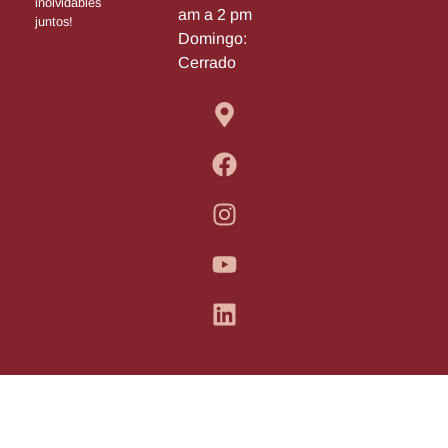
inolvidables
am a 2 pm
juntos!
Domingo:
Cerrado