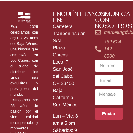
ENCUÉNTRANOS
COMUNÍCA
EN:
CON
NOSOTROS
Carretera
Este 2025
marketing@b
celebramos con
Tranpeninsular
orgullo 25 años
S/N
+52 624
de Baja Wines,
Plaza
142
una historia que
Chicos
comenzó en
6500
Los Cabos, con
Local 7
el sueño de
San José
distribuir los
del Cabo,
vinos más
exquisitos y
CP 23400
prestigiosos del
Baja
mundo.
California
¡Brindamos por
Sur, México
25 años de
pasión por el
Enviar
Lun – Vie: 8
vino, calidad
incomparable y
am a 5 pm
momentos
Sábados: 9