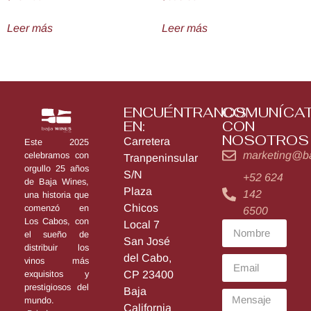
Leer más
Leer más
ENCUÉNTRANOS
COMUNÍCA
EN:
CON
NOSOTROS
Carretera
Este 2025
marketing@b
celebramos con
Tranpeninsular
orgullo 25 años
S/N
+52 624
de Baja Wines,
Plaza
142
una historia que
Chicos
comenzó en
6500
Los Cabos, con
Local 7
el sueño de
San José
distribuir los
del Cabo,
vinos más
exquisitos y
CP 23400
prestigiosos del
Baja
mundo.
California