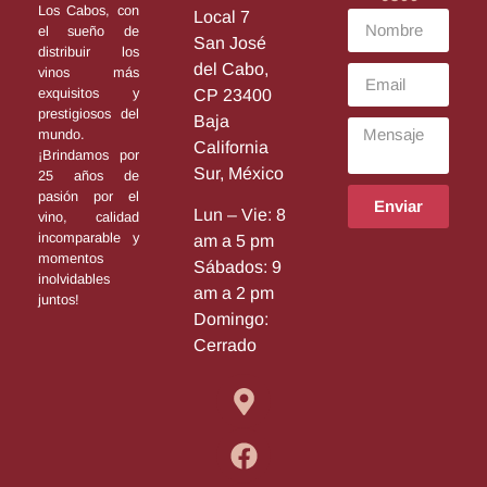
Los Cabos, con
Local 7
el sueño de
San José
distribuir los
del Cabo,
vinos más
exquisitos y
CP 23400
prestigiosos del
Baja
mundo.
California
¡Brindamos por
Sur, México
25 años de
pasión por el
Enviar
Lun – Vie: 8
vino, calidad
incomparable y
am a 5 pm
momentos
Sábados: 9
inolvidables
am a 2 pm
juntos!
Domingo:
Cerrado