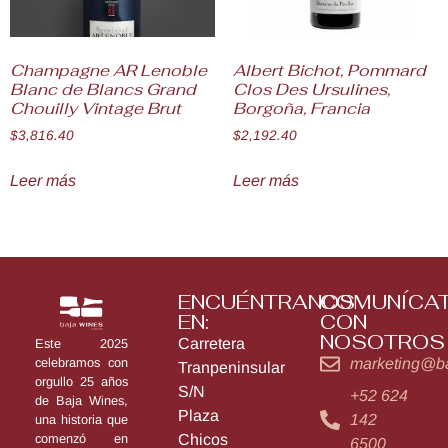
Champagne AR Lenoble
Albert Bichot, Pommard
Blanc de Blancs Grand
Clos Des Ursulines,
Chouilly Vintage Brut
Borgoña, Francia
$
3,816.40
$
2,192.40
Leer más
Leer más
ENCUÉNTRANOS
COMUNÍCA
EN:
CON
NOSOTROS
Carretera
Este 2025
marketing@b
celebramos con
Tranpeninsular
orgullo 25 años
S/N
+52 624
de Baja Wines,
Plaza
142
una historia que
Chicos
comenzó en
6500