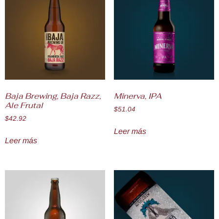
Baja Brewing, Baja Razz,
Minerva, IPA
Ale Frutal
$
51.04
$
42.92
Leer más
Leer más