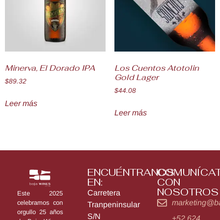
Minerva, El Dorado IPA
Los Cuentos Atotolin
Gold Lager
$
89.32
$
44.08
Leer más
Leer más
ENCUÉNTRANOS
COMUNÍCA
EN:
CON
NOSOTROS
Carretera
Este 2025
marketing@b
celebramos con
Tranpeninsular
orgullo 25 años
S/N
+52 624