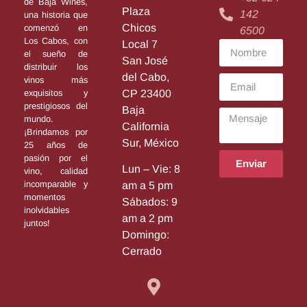
de Baja Wines,
Plaza
142
una historia que
Chicos
comenzó en
6500
Los Cabos, con
Local 7
el sueño de
San José
distribuir los
del Cabo,
vinos más
exquisitos y
CP 23400
prestigiosos del
Baja
mundo.
California
¡Brindamos por
Sur, México
25 años de
pasión por el
Enviar
Lun – Vie: 8
vino, calidad
incomparable y
am a 5 pm
momentos
Sábados: 9
inolvidables
am a 2 pm
juntos!
Domingo:
Cerrado