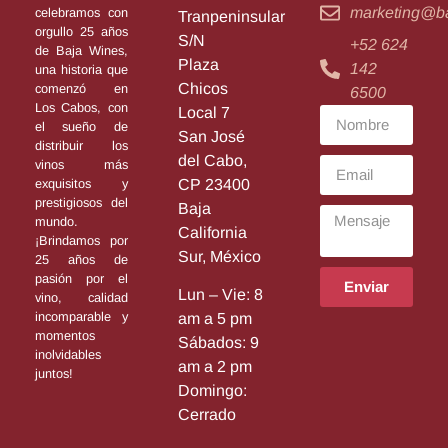
marketing@b
celebramos con
Tranpeninsular
orgullo 25 años
S/N
+52 624
de Baja Wines,
Plaza
142
una historia que
Chicos
comenzó en
6500
Los Cabos, con
Local 7
el sueño de
San José
distribuir los
del Cabo,
vinos más
exquisitos y
CP 23400
prestigiosos del
Baja
mundo.
California
¡Brindamos por
Sur, México
25 años de
pasión por el
Enviar
Lun – Vie: 8
vino, calidad
incomparable y
am a 5 pm
momentos
Sábados: 9
inolvidables
am a 2 pm
juntos!
Domingo:
Cerrado