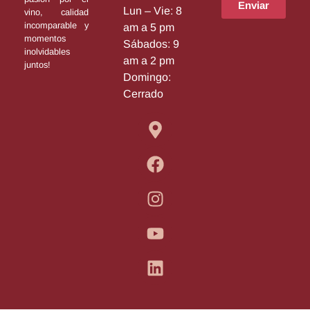
Enviar
Lun – Vie: 8
vino, calidad
incomparable y
am a 5 pm
momentos
Sábados: 9
inolvidables
am a 2 pm
juntos!
Domingo:
Cerrado