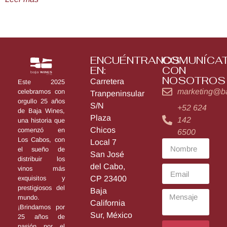
ENCUÉNTRANOS
COMUNÍCA
EN:
CON
NOSOTROS
Carretera
Este 2025
marketing@b
celebramos con
Tranpeninsular
orgullo 25 años
S/N
+52 624
de Baja Wines,
Plaza
142
una historia que
Chicos
comenzó en
6500
Los Cabos, con
Local 7
el sueño de
San José
distribuir los
del Cabo,
vinos más
exquisitos y
CP 23400
prestigiosos del
Baja
mundo.
California
¡Brindamos por
Sur, México
25 años de
pasión por el