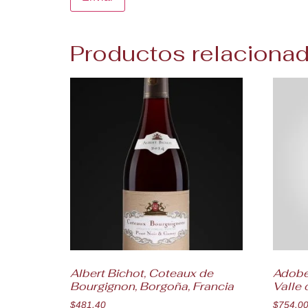
Productos relaciona
Albert Bichot, Coteaux de
Adobe
Bourgignon, Borgoña, Francia
Valle
$
481.40
$
754.0