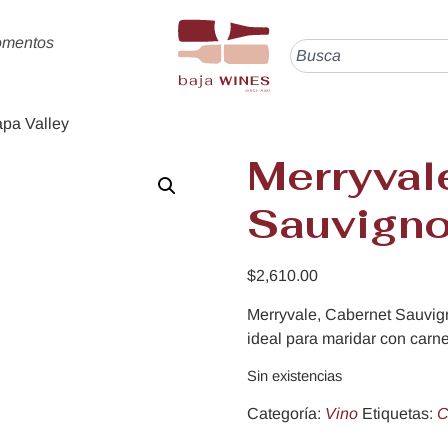
omentos
apa Valley
Merryval
Sauvigno
$
2,610.00
Merryvale, Cabernet Sauvign
ideal para maridar con carn
Sin existencias
Categoría:
Vino
Etiquetas:
C