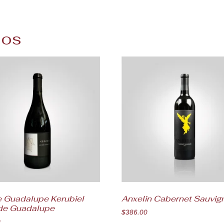
dos
 Guadalupe Kerubiel
Anxelin Cabernet Sauvig
 de Guadalupe
$
386.00
0