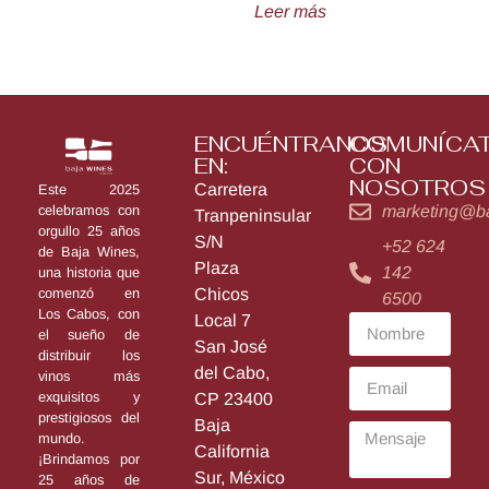
Leer más
ENCUÉNTRANOS
COMUNÍCA
EN:
CON
NOSOTROS
Carretera
Este 2025
marketing@b
celebramos con
Tranpeninsular
orgullo 25 años
S/N
+52 624
de Baja Wines,
Plaza
142
una historia que
Chicos
comenzó en
6500
Los Cabos, con
Local 7
el sueño de
San José
distribuir los
del Cabo,
vinos más
exquisitos y
CP 23400
prestigiosos del
Baja
mundo.
California
¡Brindamos por
Sur, México
25 años de