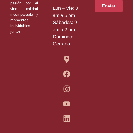
pasión por el
Enviar
Lun – Vie: 8
vino, calidad
incomparable y
am a 5 pm
momentos
Sábados: 9
inolvidables
am a 2 pm
juntos!
Domingo:
Cerrado