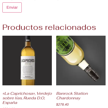
Productos relacionados
«La Caprichosa», Verdejo
Banrock Station
sobre lías, Rueda D.O,
Chardonnay
España
$
278.40