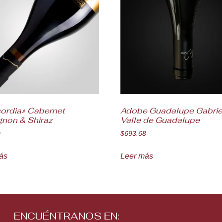
ordia» Cabernet
Adobe Guadalupe Gabrie
gnon & Shiraz
Valle de Guadalupe
0
$
693.68
ás
Leer más
ENCUÉNTRANOS EN: