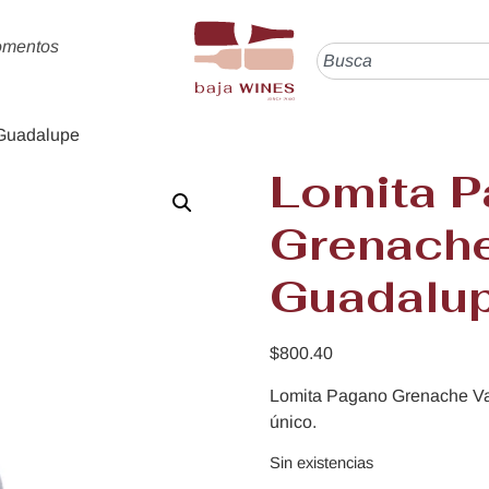
omentos
 Guadalupe
Lomita 
Grenache
Guadalu
$
800.40
Lomita Pagano Grenache Va
único.
Sin existencias