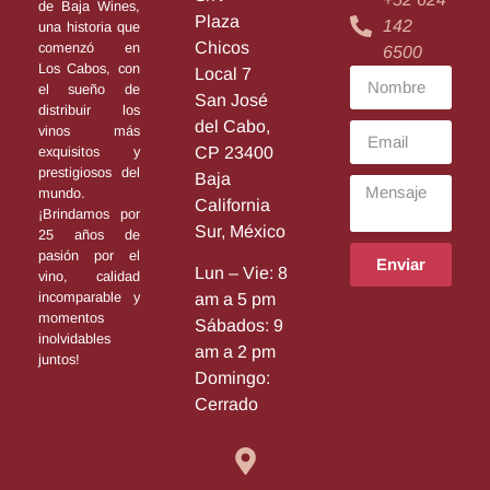
de Baja Wines,
Plaza
142
una historia que
Chicos
comenzó en
6500
Los Cabos, con
Local 7
el sueño de
San José
distribuir los
del Cabo,
vinos más
exquisitos y
CP 23400
prestigiosos del
Baja
mundo.
California
¡Brindamos por
Sur, México
25 años de
pasión por el
Enviar
Lun – Vie: 8
vino, calidad
incomparable y
am a 5 pm
momentos
Sábados: 9
inolvidables
am a 2 pm
juntos!
Domingo:
Cerrado