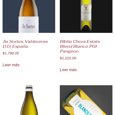
As Sortes, Valdeorras
Biblia Chora Estate
D.O, España
Blend Blanco PGI
Pangeon
$
1,798.00
$
1,102.00
Leer más
Leer más