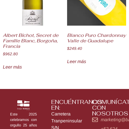
Albert Bichot, Secret de
Blanco Puro Chardonnay
Famille Blanc, Borgoña,
Valle de Guadalupe
Francia
$
249.40
$
962.80
Leer más
Leer más
ENCUÉNTRANOS
COMUNÍCA
EN:
CON
NOSOTROS
Carretera
Este 2025
marketing@b
celebramos con
Tranpeninsular
orgullo 25 años
S/N
+52 624