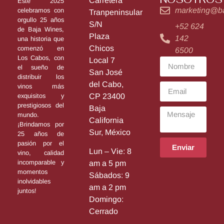
Carretera
Este 2025
marketing@b
celebramos con
Tranpeninsular
orgullo 25 años
S/N
+52 624
de Baja Wines,
Plaza
142
una historia que
Chicos
comenzó en
6500
Los Cabos, con
Local 7
el sueño de
San José
distribuir los
del Cabo,
vinos más
exquisitos y
CP 23400
prestigiosos del
Baja
mundo.
California
¡Brindamos por
Sur, México
25 años de
pasión por el
Enviar
Lun – Vie: 8
vino, calidad
incomparable y
am a 5 pm
momentos
Sábados: 9
inolvidables
am a 2 pm
juntos!
Domingo:
Cerrado