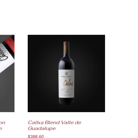
on
Calixa Blend Valle de
e
Guadalupe
$
388.60