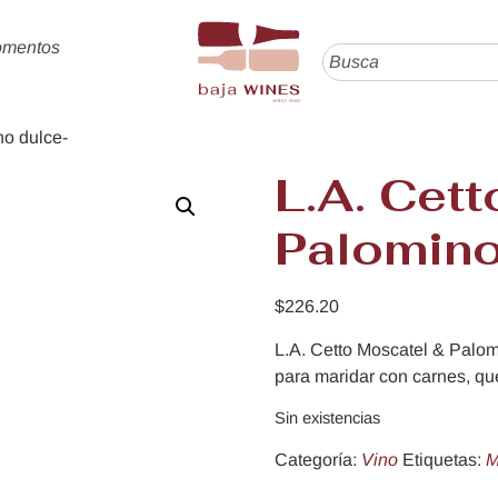
omentos
no dulce-
L.A. Cet
Palomino
$
226.20
L.A. Cetto Moscatel & Palomi
para maridar con carnes, qu
Sin existencias
Categoría:
Vino
Etiquetas:
M