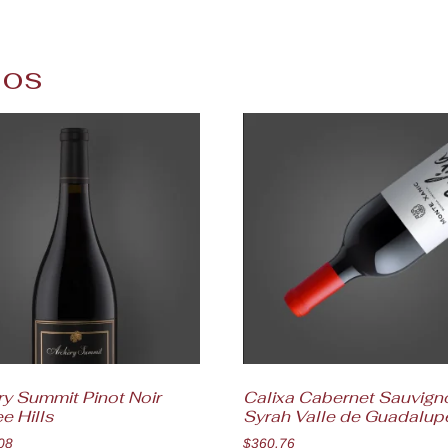
dos
y Summit Pinot Noir
Calixa Cabernet Sauvign
e Hills
Syrah Valle de Guadalup
08
$
360.76