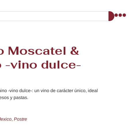
to Moscatel &
 -vino dulce-
no -vino dulce-: un vino de carácter único, ideal
esos y pastas.
exico
,
Postre