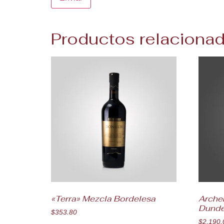
Productos relaciona
«Terra» Mezcla Bordelesa
Archer
Dunde
$
353.80
$
2,190.