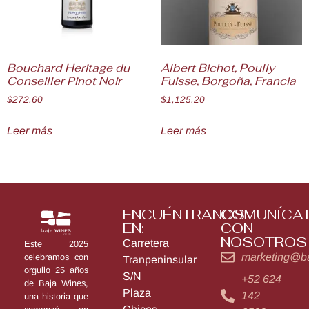
Bouchard Heritage du
Albert Bichot, Poully
Conseiller Pinot Noir
Fuisse, Borgoña, Francia
$
272.60
$
1,125.20
Leer más
Leer más
ENCUÉNTRANOS
COMUNÍCA
EN:
CON
NOSOTROS
Carretera
Este 2025
marketing@b
celebramos con
Tranpeninsular
orgullo 25 años
S/N
+52 624
de Baja Wines,
Plaza
142
una historia que