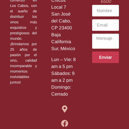
Chicos
comenzó en
6500
Los Cabos, con
Local 7
el sueño de
San José
distribuir los
del Cabo,
vinos más
exquisitos y
CP 23400
prestigiosos del
Baja
mundo.
California
¡Brindamos por
Sur, México
25 años de
pasión por el
Enviar
Lun – Vie: 8
vino, calidad
incomparable y
am a 5 pm
momentos
Sábados: 9
inolvidables
am a 2 pm
juntos!
Domingo:
Cerrado