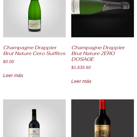
Champagne Drappier
Champagne Drappier
Brut Nature Cero Sulfitos
Brut Nature ZÉRO
DOSAGE
$
0.00
$
1,635.60
Leer más
Leer más