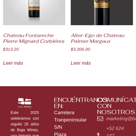
Chateau Fontareche
Alter-Ego de Chateau
Pierre Mignard Corbiéres
Palmer Margaux
$
313.20
$
3,306.00
Leer más
Leer más
ENCUÉNTRANOS
COMUNÍCA
EN:
CON
NOSOTROS
Carretera
Este 2025
marketing@b
celebramos con
Tranpeninsular
orgullo 25 años
S/N
+52 624
de Baja Wines,
Plaza
142
una historia que