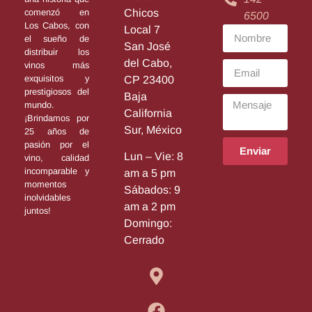
Chicos
comenzó en
6500
Los Cabos, con
Local 7
el sueño de
San José
distribuir los
del Cabo,
vinos más
exquisitos y
CP 23400
prestigiosos del
Baja
mundo.
California
¡Brindamos por
Sur, México
25 años de
pasión por el
Enviar
Lun – Vie: 8
vino, calidad
incomparable y
am a 5 pm
momentos
Sábados: 9
inolvidables
am a 2 pm
juntos!
Domingo:
Cerrado