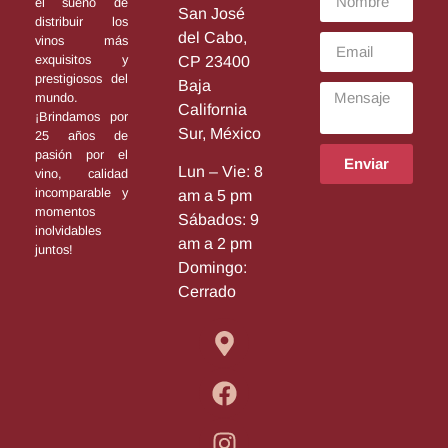
el sueño de
San José
distribuir los
del Cabo,
vinos más
exquisitos y
CP 23400
prestigiosos del
Baja
mundo.
California
¡Brindamos por
Sur, México
25 años de
pasión por el
Enviar
Lun – Vie: 8
vino, calidad
incomparable y
am a 5 pm
momentos
Sábados: 9
inolvidables
am a 2 pm
juntos!
Domingo:
Cerrado