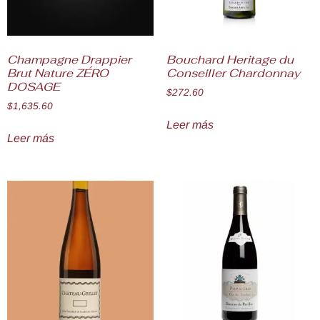
Champagne Drappier
Bouchard Heritage du
Brut Nature ZÉRO
Conseiller Chardonnay
DOSAGE
$
272.60
$
1,635.60
Leer más
Leer más