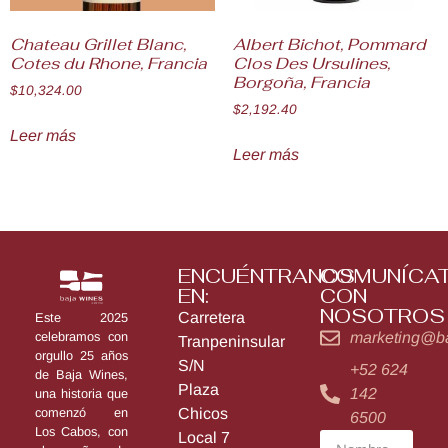
Chateau Grillet Blanc,
Albert Bichot, Pommard
Cotes du Rhone, Francia
Clos Des Ursulines,
Borgoña, Francia
$
10,324.00
$
2,192.40
Leer más
Leer más
ENCUÉNTRANOS
COMUNÍCA
EN:
CON
NOSOTROS
Carretera
Este 2025
marketing@b
celebramos con
Tranpeninsular
orgullo 25 años
S/N
+52 624
de Baja Wines,
Plaza
142
una historia que
Chicos
comenzó en
6500
Los Cabos, con
Local 7