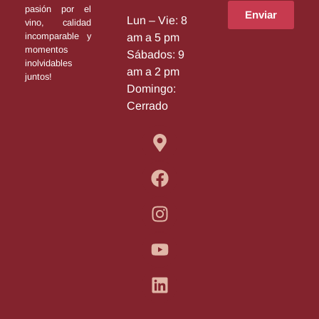
pasión por el
Enviar
Lun – Vie: 8
vino, calidad
incomparable y
am a 5 pm
momentos
Sábados: 9
inolvidables
am a 2 pm
juntos!
Domingo:
Cerrado