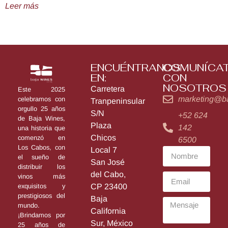
Leer más
ENCUÉNTRANOS
COMUNÍCA
EN:
CON
NOSOTROS
Carretera
Este 2025
marketing@b
celebramos con
Tranpeninsular
orgullo 25 años
S/N
+52 624
de Baja Wines,
Plaza
142
una historia que
Chicos
comenzó en
6500
Los Cabos, con
Local 7
el sueño de
San José
distribuir los
del Cabo,
vinos más
exquisitos y
CP 23400
prestigiosos del
Baja
mundo.
California
¡Brindamos por
Sur, México
25 años de