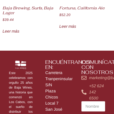
Baja Brewing, Surfa, Baja
Fortuna, California Ale
Lager
$
52.20
$
39.44
Leer más
Leer más
ENCUÉNTRANOS
COMUNÍCA
EN:
CON
NOSOTROS
Carretera
Este 2025
marketing@b
celebramos con
Tranpeninsular
orgullo 25 años
S/N
+52 624
de Baja Wines,
Plaza
142
una historia que
Chicos
comenzó en
6500
Los Cabos, con
Local 7
el sueño de
San José
distribuir los