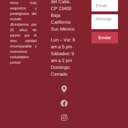
del Cabo,
vinos más
exquisitos y
CP 23400
prestigiosos del
Baja
mundo.
California
¡Brindamos por
Sur, México
25 años de
pasión por el
Enviar
Lun – Vie: 8
vino, calidad
incomparable y
am a 5 pm
momentos
Sábados: 9
inolvidables
am a 2 pm
juntos!
Domingo:
Cerrado