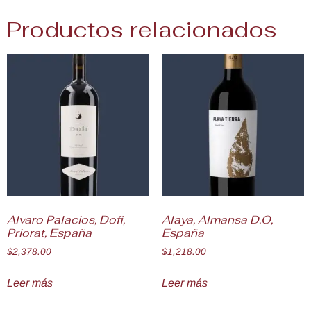
Productos relacionados
Alvaro Palacios, Dofi,
Alaya, Almansa D.O,
Priorat, España
España
$
2,378.00
$
1,218.00
Leer más
Leer más