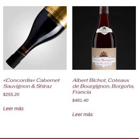
«Concordia» Cabernet
Albert Bichot, Coteaux
Sauvignon & Shiraz
de Bourgignon, Borgoña,
Francia
$
255.20
$
481.40
Leer más
Leer más