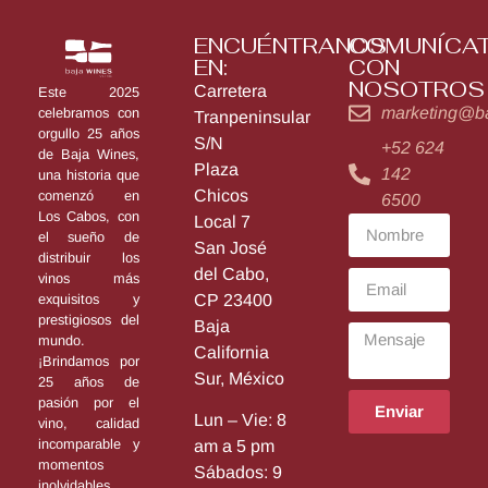
ENCUÉNTRANOS
COMUNÍCA
EN:
CON
NOSOTROS
Carretera
Este 2025
marketing@b
celebramos con
Tranpeninsular
orgullo 25 años
S/N
+52 624
de Baja Wines,
Plaza
142
una historia que
Chicos
comenzó en
6500
Los Cabos, con
Local 7
el sueño de
San José
distribuir los
del Cabo,
vinos más
exquisitos y
CP 23400
prestigiosos del
Baja
mundo.
California
¡Brindamos por
Sur, México
25 años de
pasión por el
Enviar
Lun – Vie: 8
vino, calidad
incomparable y
am a 5 pm
momentos
Sábados: 9
inolvidables