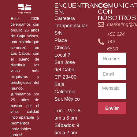
ENCUÉNTRANOS
COMUNÍCA
EN:
CON
NOSOTROS
Carretera
Este 2025
marketing@b
celebramos con
Tranpeninsular
orgullo 25 años
S/N
+52 624
de Baja Wines,
Plaza
142
una historia que
Chicos
comenzó en
6500
Los Cabos, con
Local 7
el sueño de
San José
distribuir los
del Cabo,
vinos más
exquisitos y
CP 23400
prestigiosos del
Baja
mundo.
California
¡Brindamos por
Sur, México
25 años de
pasión por el
Enviar
Lun – Vie: 8
vino, calidad
incomparable y
am a 5 pm
momentos
Sábados: 9
inolvidables
am a 2 pm
juntos!