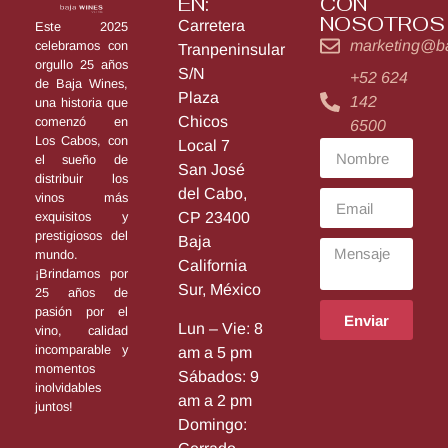
EN:
CON
NOSOTROS
Carretera
Este 2025
marketing@b
celebramos con
Tranpeninsular
orgullo 25 años
S/N
+52 624
de Baja Wines,
Plaza
142
una historia que
Chicos
comenzó en
6500
Los Cabos, con
Local 7
el sueño de
San José
distribuir los
del Cabo,
vinos más
exquisitos y
CP 23400
prestigiosos del
Baja
mundo.
California
¡Brindamos por
Sur, México
25 años de
pasión por el
Enviar
Lun – Vie: 8
vino, calidad
incomparable y
am a 5 pm
momentos
Sábados: 9
inolvidables
am a 2 pm
juntos!
Domingo: