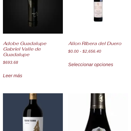
Adobe Guadalupe
Alion Ribera del Duero
Gabriel Valle de
$
0.00
-
$
2,656.40
Guadalupe
$
693.68
Seleccionar opciones
Leer más