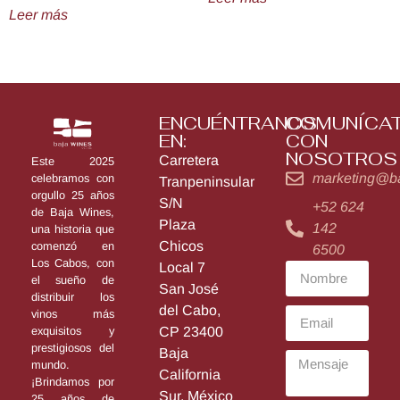
Leer más
ENCUÉNTRANOS
COMUNÍCA
EN:
CON
NOSOTROS
Carretera
Este 2025
marketing@b
celebramos con
Tranpeninsular
orgullo 25 años
S/N
+52 624
de Baja Wines,
Plaza
142
una historia que
Chicos
comenzó en
6500
Los Cabos, con
Local 7
el sueño de
San José
distribuir los
del Cabo,
vinos más
exquisitos y
CP 23400
prestigiosos del
Baja
mundo.
California
¡Brindamos por
Sur, México
25 años de