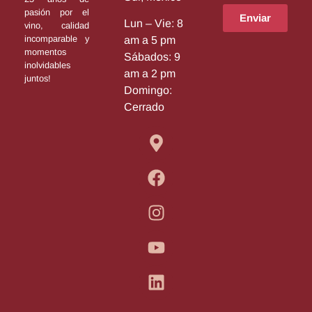
pasión por el
Enviar
Lun – Vie: 8
vino, calidad
incomparable y
am a 5 pm
momentos
Sábados: 9
inolvidables
am a 2 pm
juntos!
Domingo:
Cerrado