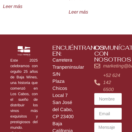
Leer más
Leer más
ENCUÉNTRANOS
COMUNÍCA
EN:
CON
NOSOTROS
Carretera
Este 2025
marketing@b
celebramos con
Tranpeninsular
orgullo 25 años
S/N
+52 624
de Baja Wines,
Plaza
142
una historia que
Chicos
comenzó en
6500
Los Cabos, con
Local 7
el sueño de
San José
distribuir los
del Cabo,
vinos más
exquisitos y
CP 23400
prestigiosos del
Baja
mundo.
California