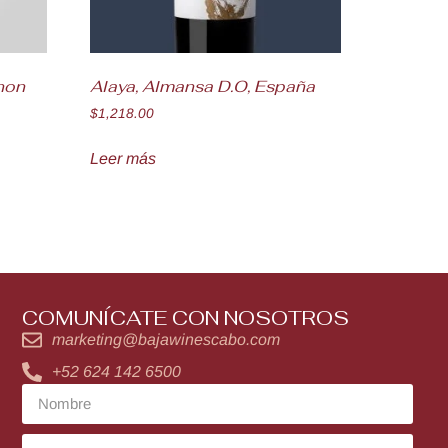
non
Alaya, Almansa D.O, España
$
1,218.00
Leer más
COMUNÍCATE CON NOSOTROS
marketing@bajawinescabo.com
+52 624 142 6500