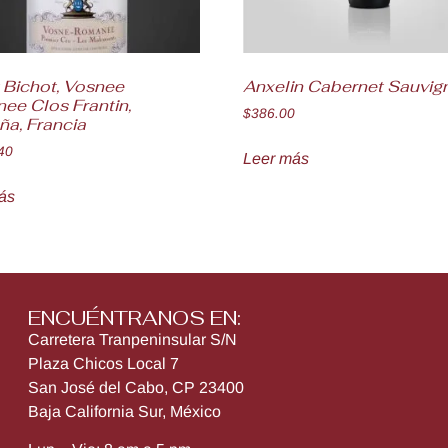
 Bichot, Vosnee
Anxelin Cabernet Sauvig
ee Clos Frantin,
$
386.00
ña, Francia
40
Leer más
ás
ENCUÉNTRANOS EN:
Carretera Tranpeninsular S/N
Plaza Chicos Local 7
San José del Cabo, CP 23400
Baja California Sur, México