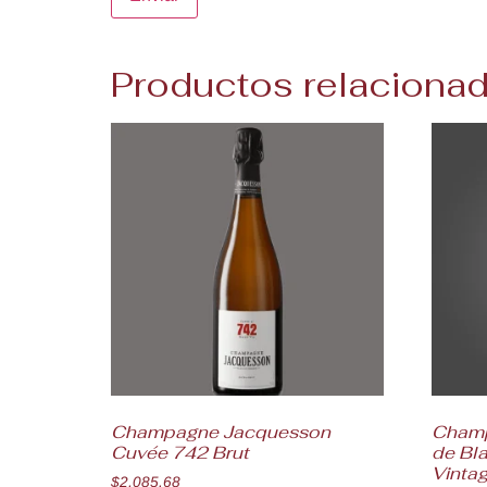
Productos relaciona
Champagne Jacquesson
Champ
Cuvée 742 Brut
de Bl
Vintag
$
2,085.68