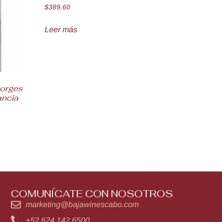
$
389.60
Leer más
eorges
ancia
COMUNÍCATE CON NOSOTROS
marketing@bajawinescabo.com
+52 624 142 6500