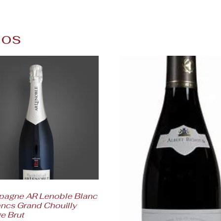
dos
agne AR Lenoble Blanc
ancs Grand Chouilly
e Brut