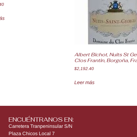
40
ás
Albert Bichot, Nuits St G
Clos Frantin, Borgoña, Fr
$
2,192.40
Leer más
ENCUÉNTRANOS EN:
Carretera Tranpeninsular S/N
Plaza Chicos Local 7