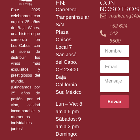
EN:
CON
NOSOTROS
Carretera
Este 2025
marketing@b
celebramos con
Tranpeninsular
orgullo 25 años
S/N
+52 624
de Baja Wines,
Plaza
142
una historia que
Chicos
comenzó en
6500
Los Cabos, con
Local 7
el sueño de
San José
distribuir los
del Cabo,
vinos más
exquisitos y
CP 23400
prestigiosos del
Baja
mundo.
California
¡Brindamos por
Sur, México
25 años de
pasión por el
Enviar
Lun – Vie: 8
vino, calidad
incomparable y
am a 5 pm
momentos
Sábados: 9
inolvidables
am a 2 pm
juntos!
Domingo: