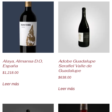
Alaya, Almansa D.O,
Adobe Guadalupe
España
Serafiel Valle de
Guadalupe
$
1,218.00
$
638.00
Leer más
Leer más