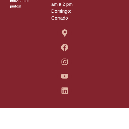
inolvidables
am a 2 pm
juntos!
Domingo:
Cerrado