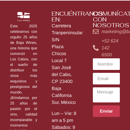
ENCUÉNTRANOS
COMUNÍCA
EN:
CON
NOSOTROS
Carretera
Este 2025
marketing@b
celebramos con
Tranpeninsular
orgullo 25 años
S/N
+52 624
de Baja Wines,
Plaza
142
una historia que
Chicos
comenzó en
6500
Los Cabos, con
Local 7
el sueño de
San José
distribuir los
del Cabo,
vinos más
exquisitos y
CP 23400
prestigiosos del
Baja
mundo.
California
¡Brindamos por
Sur, México
25 años de
pasión por el
Enviar
Lun – Vie: 8
vino, calidad
incomparable y
am a 5 pm
momentos
Sábados: 9